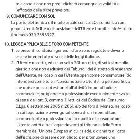
tale condizione non pregiudicherà comunque la validità e
l'efficacia delle altre previsioni.
COMUNICARE CON SOL
La posta elettronica è il modo usuale con cui SOL comunica con i
propri Utenti. SOL è a disposizione dell’Utente tramite: info@sol.it o
il numero 039 2396327.
LEGGE APPLICABILE E FORO COMPETENTE
Le presenti condizioni generali d'uso sono regolate e devono
essere interpretate ai sensi delle leggi italiane.
L’Utente accetta, ed a sua volta SOL accetta, di sottostare alla
giurisdizione non esclusiva dei Tribunali del distretto di residenza
dell’Utente, nel caso in cui l’Utente operi come consumatore [da
intendersi come tale il “consumatore o Utente: la persona fisica
che agisce per scopi estranei all'attività imprenditoriale,
commerciale, artigianale o professionale eventualmente svolta”
ai sensi dell’art. 3, comma 1, lett. a) del Codice del Consumo
D.Lgs. 6 settembre 2005 n.206], e/o del foro di Monza, nel caso
in cui l’operazione avvenga ad opera di un imprenditore,
commerciante o professionista. In qualità di consumatore,
l’Utente potrà altresì agire davanti al tribunale dello Stato
membro dell'Unione Europea in cui risiede, o dichiara all’atto
dell’iscrizione di essere domiciliato, per promuovere una