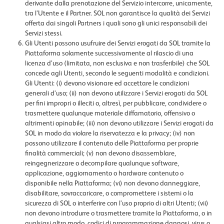
derivante dalla prenotazione del Servizio intercorre, unicamente,
tra l’Utente e il Partner. SOL non garantisce la qualità dei Servizi
offerta dai singoli Partners i quali sono gli unici responsabili dei
Servizi stessi.
Gli Utenti possono usufruire dei Servizi erogati da SOL tramite la
Piattaforma solamente successivamente al rilascio di una
licenza d’uso (limitata, non esclusiva e non trasferibile) che SOL
concede agli Utenti, secondo le seguenti modalità e condizioni.
Gli Utenti: (i) devono visionare ed accettare le condizioni
generali d’uso; (ii) non devono utilizzare i Servizi erogati da SOL
per fini impropri o illeciti o, altresì, per pubblicare, condividere o
trasmettere qualunque materiale diffamatorio, offensivo o
altrimenti opinabile; (iii) non devono utilizzare i Servizi erogati da
SOL in modo da violare la riservatezza e la privacy; (iv) non
possono utilizzare il contenuto delle Piattaforma per proprie
finalità commerciali; (v) non devono disassemblare,
reingegnerizzare o decompilare qualunque software,
applicazione, aggiornamento o hardware contenuto o
disponibile nella Piattaforma; (vi) non devono danneggiare,
disabilitare, sovraccaricare, o compromettere i sistemi o la
sicurezza di SOL o interferire con l’uso proprio di altri Utenti; (vii)
non devono introdurre o trasmettere tramite la Piattaforma, o in
qualsiasi altro modo, codici di programmazione dannosi, virus o