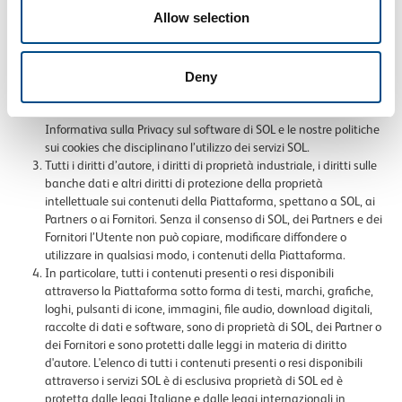
rispettare le leggi sulla protezione dei dati personali,
Allow selection
garantiscono che tutte le informazioni personali fornite siano
aggiornate e veritiere e di essere in possesso di tutte le licenze,
permessi o approvazioni necessarie al fine di usare queste
informazioni nel rispetto della privacy dell’Utente e della
Deny
normativa sulla privacy.
Per ulteriori informazioni invitiamo l’Utente a consultare la nostra
Informativa sulla Privacy sul software di SOL e le nostre politiche
sui cookies che disciplinano l’utilizzo dei servizi SOL.
Tutti i diritti d’autore, i diritti di proprietà industriale, i diritti sulle
banche dati e altri diritti di protezione della proprietà
intellettuale sui contenuti della Piattaforma, spettano a SOL, ai
Partners o ai Fornitori. Senza il consenso di SOL, dei Partners e dei
Fornitori l’Utente non può copiare, modificare diffondere o
utilizzare in qualsiasi modo, i contenuti della Piattaforma.
In particolare, tutti i contenuti presenti o resi disponibili
attraverso la Piattaforma sotto forma di testi, marchi, grafiche,
loghi, pulsanti di icone, immagini, file audio, download digitali,
raccolte di dati e software, sono di proprietà di SOL, dei Partner o
dei Fornitori e sono protetti dalle leggi in materia di diritto
d'autore. L'elenco di tutti i contenuti presenti o resi disponibili
attraverso i servizi SOL è di esclusiva proprietà di SOL ed è
protetta dalle leggi Italiane e dalle leggi internazionali in