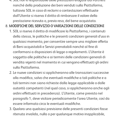
SOL non è responsabile delle prestazioni erogate dai Partners
nonché della produzione dei beni venduti sulla Piattaforma,
tuttavia SOL in caso di reclami o contestazioni effettuate
dall’Utente si riserva il diritto di rimborsare il valore della
prestazione ricevuta o, previo reso, del bene acquistato.
MODIFICHE DEL SERVIZIO O VARIAZIONI DELLE CONDIZIONI
SOL si riserva il diritto di modificare la Piattaforma, i contenuti
della stessa, le politiche e le presenti condizioni generali d'uso in
qualsiasi momento, per consentire sempre una migliore offerta
di Beni acquistabili e Servizi prenotabili nonché al fine di
conformarsi a disposizioni di legge o regolamenti. L’Utente è
soggetto alle politiche e ai termini delle condizioni generali di
vendita vigenti nel momento in cui vengono effettuati gli ordini
sulla Piattaforma.
Le nuove condizioni si applicheranno alle transazioni successive
alla modifica, salvo che eventuali modifiche a tali politiche e a
tali termini non siano richieste dalla legge applicabile o dalle
autorità competenti (nel qual caso, si applicheranno anche agli
ordini effettuati in precedenza). L’Utente, come previsto nel
paragrafo 1, deve visitare periodicamente l’area Utente, così da
essere informato circa le eventuali modifiche.
Qualora una qualsiasi previsione delle presenti condizioni fosse
ritenuta invalida, nulla o per qualunque motivo inapplicabile,