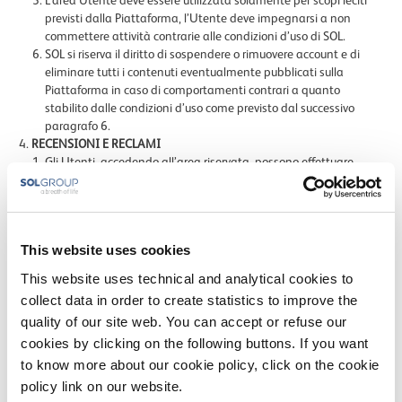
L’area Utente deve essere utilizzata solamente per scopi leciti
previsti dalla Piattaforma, l’Utente deve impegnarsi a non
commettere attività contrarie alle condizioni d’uso di SOL.
SOL si riserva il diritto di sospendere o rimuovere account e di
eliminare tutti i contenuti eventualmente pubblicati sulla
Piattaforma in caso di comportamenti contrari a quanto
stabilito dalle condizioni d’uso come previsto dal successivo
paragrafo 6.
RECENSIONI E RECLAMI
Gli Utenti, accedendo all’area riservata, possono effettuare
reclami e contestazioni in relazione ai Servizi erogati dai Partners
o ai Beni compravenduti mediante l’invio dei reclami al servizio
reclami di SOL scrivendo a clienti@sol.it o chiamando il T.
039.2396327.
This website uses cookies
Gli Utenti, accendendo all’area riservata possono - a condizione
che SOL a sua discrezione consenta l’uso di tale funzione -
This website uses technical and analytical cookies to
rilasciare commenti e recensioni in relazione ai Servizi prenotati e
collect data in order to create statistics to improve the
ai Beni acquistati sulla Piattaforma.
quality of our site web. You can accept or refuse our
Gli Utenti si impegnano a pubblicare contenuti affidabili e sicuri,
in particolare: (i) le recensioni devono essere scritte con l’intento
cookies by clicking on the following buttons. If you want
di far conoscere la propria opinione circa la prestazione eseguita
to know more about our cookie policy, click on the cookie
dal Partner o il bene acquistato sulla Piattaforma nel modo più
policy link on our website.
oggettivo possibile; (ii) le recensioni, ove possibile, devono offrire