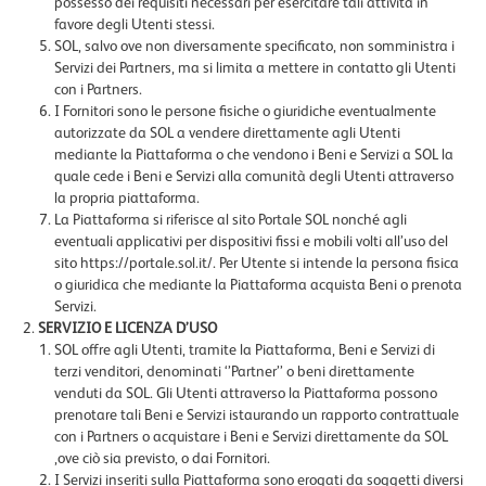
possesso dei requisiti necessari per esercitare tali attività in
favore degli Utenti stessi.
SOL, salvo ove non diversamente specificato, non somministra i
Servizi dei Partners, ma si limita a mettere in contatto gli Utenti
con i Partners.
I Fornitori sono le persone fisiche o giuridiche eventualmente
autorizzate da SOL a vendere direttamente agli Utenti
mediante la Piattaforma o che vendono i Beni e Servizi a SOL la
quale cede i Beni e Servizi alla comunità degli Utenti attraverso
la propria piattaforma.
La Piattaforma si riferisce al sito Portale SOL nonché agli
eventuali applicativi per dispositivi fissi e mobili volti all’uso del
sito https://portale.sol.it/. Per Utente si intende la persona fisica
o giuridica che mediante la Piattaforma acquista Beni o prenota
Servizi.
SERVIZIO E LICENZA D’USO
SOL offre agli Utenti, tramite la Piattaforma, Beni e Servizi di
terzi venditori, denominati ‘’Partner’’ o beni direttamente
venduti da SOL. Gli Utenti attraverso la Piattaforma possono
prenotare tali Beni e Servizi istaurando un rapporto contrattuale
con i Partners o acquistare i Beni e Servizi direttamente da SOL
,ove ciò sia previsto, o dai Fornitori.
I Servizi inseriti sulla Piattaforma sono erogati da soggetti diversi