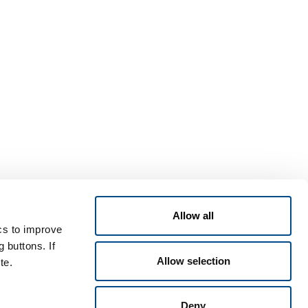
Allow all
ics to improve
text.language
Politica
Politica
Termini e
Disclaimer
sulla
sui
condizioni
 buttons. If
privacy
cookies
di vendita
Allow selection
te.
Deny