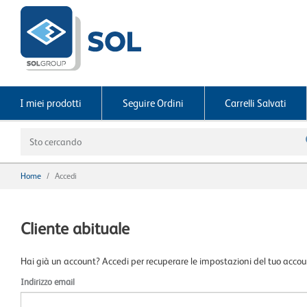
text.skipToContent
text.skipToNavigation
I miei prodotti
Seguire Ordini
Carrelli Salvati
Home
Accedi
Cliente abituale
Hai già un account? Accedi per recuperare le impostazioni del tuo accou
Indirizzo email